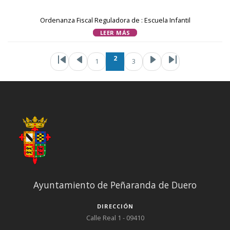
Ordenanza Fiscal Reguladora de : Escuela Infantil
LEER MÁS
Paginación
Primera página
Página anteri
Página
Page
Si
2
1
3
Ayuntamiento de Peñaranda de Duero
DIRECCIÓN
Calle Real 1 - 09410